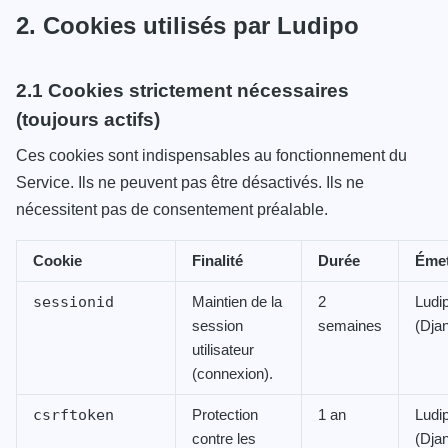
2. Cookies utilisés par Ludipo
2.1 Cookies strictement nécessaires
(toujours actifs)
Ces cookies sont indispensables au fonctionnement du
Service. Ils ne peuvent pas être désactivés. Ils ne
nécessitent pas de consentement préalable.
Cookie
Finalité
Durée
Émet
Maintien de la
2
Ludi
sessionid
session
semaines
(Dja
utilisateur
(connexion).
Protection
1 an
Ludi
csrftoken
contre les
(Dja