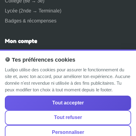
Collège (6e → 3e)
Lycée (2nde → Terminale)
Badges & récompenses
Mon compte
Connexion
🍪 Tes préférences cookies
Inscription gratuite
Ludipo utilise des cookies pour assurer le fonctionnement du
Espace parent
site et, avec ton accord, pour améliorer ton expérience. Aucune
donnée n'est revendue ni utilisée à des fins publicitaires. Tu
À propos
peux modifier ton choix à tout moment depuis le footer.
Tout accepter
© 2025–2026 Ludipo. Fait avec ❤️ en France pour tous les
Tout refuser
enfants.
Personnaliser
Mentions légales
·
CGU
·
Confidentialité
·
Cookies
·