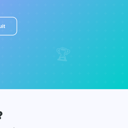
it
🏆
?