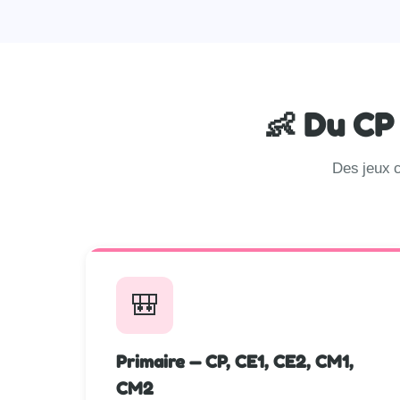
👶 Du CP
Des jeux c
🎒
Primaire — CP, CE1, CE2, CM1,
CM2