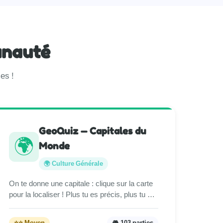
unauté
es !
GeoQuiz — Capitales du
🌍
Monde
🌍 Culture Générale
On te donne une capitale : clique sur la carte
pour la localiser ! Plus tu es précis, plus tu …
⭐⭐ Moyen
🎮 103 parties