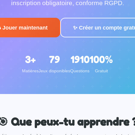
inscription obligatoire, conforme RGPD.
 Jouer maintenant
✨ Créer un compte gratu
3+
79
1910
100%
Matières
Jeux disponibles
Questions
Gratuit
🎯 Que peux-tu apprendre 