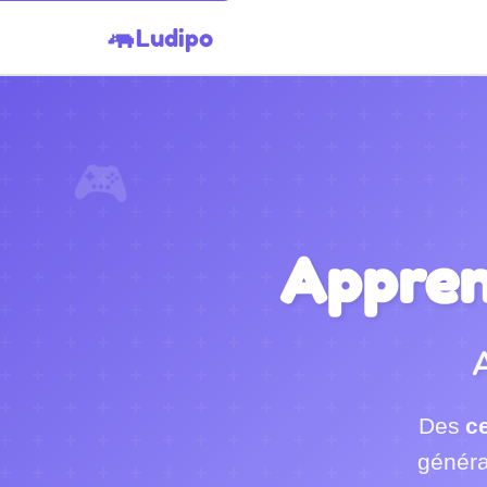
🦛
Ludipo
🎮
Apprend
Des
ce
généra