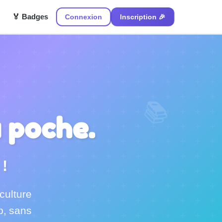
🏅 Badges
Connexion
Inscription 🎉
📚
a poche.
!
culture
b, sans