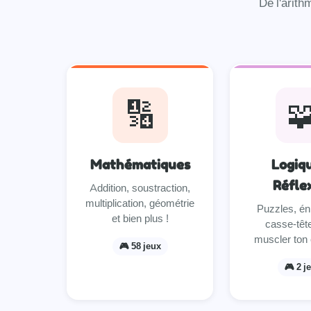
De l'arith
🔢

Mathématiques
Logiq
Réfle
Addition, soustraction,
multiplication, géométrie
Puzzles, én
et bien plus !
casse-têt
muscler ton 
🎮 58 jeux
🎮 2 j