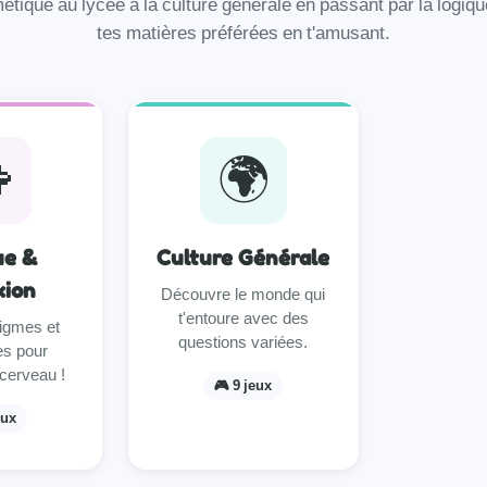
métique au lycée à la culture générale en passant par la logiqu
tes matières préférées en t'amusant.

🌍
ue &
Culture Générale
xion
Découvre le monde qui
t'entoure avec des
igmes et
questions variées.
es pour
cerveau !
🎮 9 jeux
eux