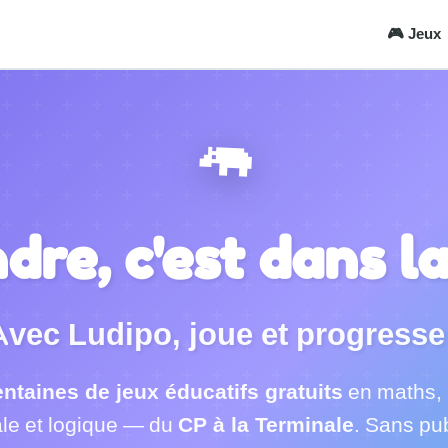
🎮 Jeux
🦛
re, c'est dans l
Avec Ludipo, joue et progresse 
ntaines de jeux éducatifs gratuits
en maths, 
le et logique — du
CP à la Terminale
. Sans pu