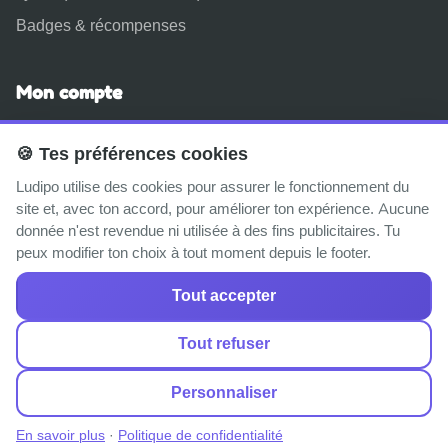
Badges & récompenses
Mon compte
Connexion
🍪 Tes préférences cookies
Inscription gratuite
Ludipo utilise des cookies pour assurer le fonctionnement du
Espace parent
site et, avec ton accord, pour améliorer ton expérience. Aucune
donnée n'est revendue ni utilisée à des fins publicitaires. Tu
À propos
peux modifier ton choix à tout moment depuis le footer.
Tout accepter
© 2025–2026 Ludipo. Fait avec ❤️ en France pour tous les
Tout refuser
enfants.
Personnaliser
Mentions légales
·
CGU
·
Confidentialité
·
Cookies
·
Préférences cookies
En savoir plus
·
Politique de confidentialité