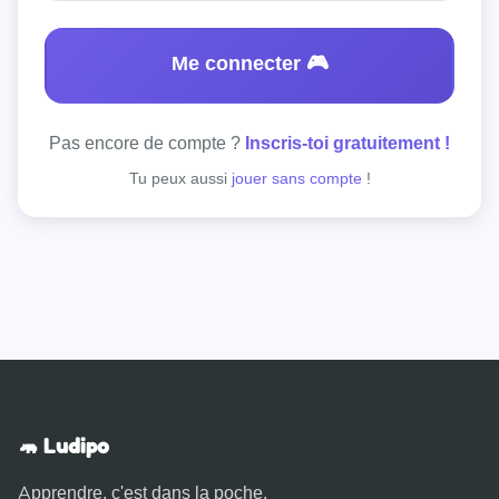
Me connecter 🎮
Pas encore de compte ?
Inscris-toi gratuitement !
Tu peux aussi
jouer sans compte
!
🦛 Ludipo
Apprendre, c'est dans la poche.